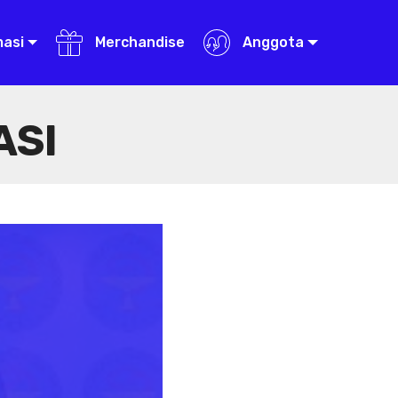
masi
Merchandise
Anggota
ASI