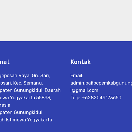
mat
Kontak
geposari Raya, Gn. Sari,
Email:
osari, Kec. Semanu,
admin.pafipcpemkabgunun
paten Gunungkidul, Daerah
l@gmail.com
mewa Yogyakarta 55893,
Telp: +6282049173650
nesia
paten Gunungkidul
ah Istimewa Yogyakarta