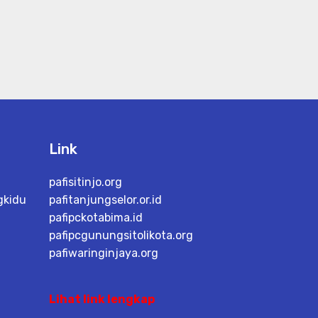
Link
pafisitinjo.org
gkidu
pafitanjungselor.or.id
pafipckotabima.id
pafipcgunungsitolikota.org
pafiwaringinjaya.org
Lihat link lengkap