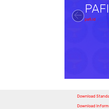
PAF
pafi.id
Previou
Download Stand
Download Informa