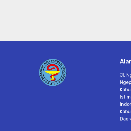
Ala
Jl. N
Ngep
Kabu
Isti
Indo
Kabu
Daer