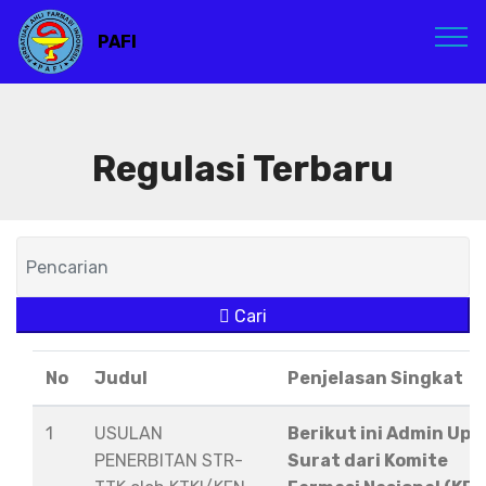
PAFI
Regulasi Terbaru
Cari
No
Judul
Penjelasan Singkat
1
USULAN
Berikut ini Admin Upl
PENERBITAN STR-
Surat dari Komite