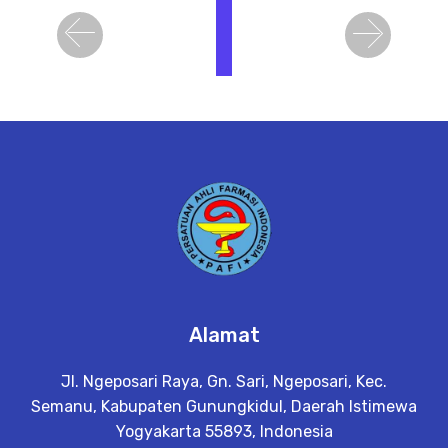
i
h
Previous
Next
a
t
D
e
t
a
il
Alamat
Jl. Ngeposari Raya, Gn. Sari, Ngeposari, Kec.
Semanu, Kabupaten Gunungkidul, Daerah Istimewa
Yogyakarta 55893, Indonesia