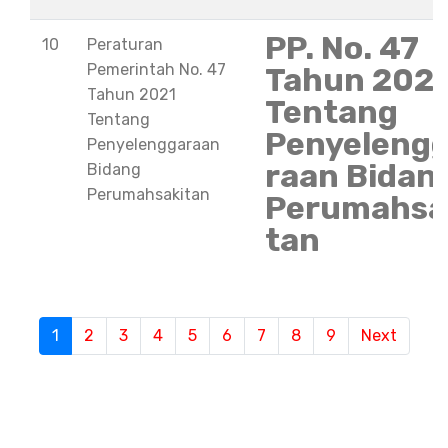
PP. No. 47
10
Peraturan
Pemerintah No. 47
Tahun 202
Tahun 2021
Tentang
Tentang
Penyeleng
Penyelenggaraan
raan Bidan
Bidang
Perumahsakitan
Perumahsa
tan
S
1
(current)
2
3
4
5
6
7
8
9
Next
e
m