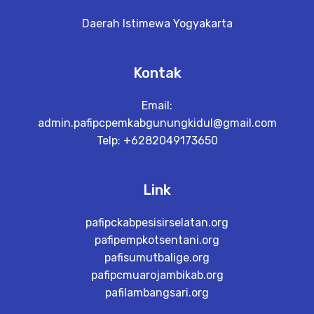
Daerah Istimewa Yogyakarta
Kontak
Email:
admin.pafipcpemkabgunungkidul@gmail.com
Telp: +6282049173650
Link
pafipckabpesisirselatan.org
pafipempkotsentani.org
pafisumutbalige.org
pafipcmuarojambikab.org
pafilambangsari.org